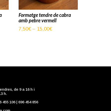
a
Formatge tendre de cabra
amb pebre vermell
Interval
7,50
€
–
15,00
€
de
preus:
7,50€
a
15,00€
endres, de 9 a 16 h i
13 h.
6 455 106
|
696 454 856
ia.com