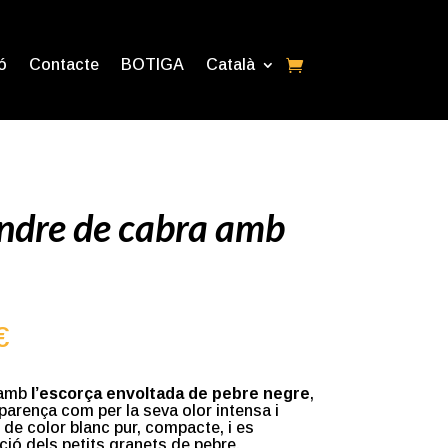
ó
Contacte
BOTIGA
Català
ndre de cabra amb
Interval
€
de
preus:
7,50€
 amb
l’escorça envoltada de pebre negre
,
a
parença com per la seva olor intensa i
15,00€
s de color blanc pur, compacte, i es
ció dels petits granets de pebre.