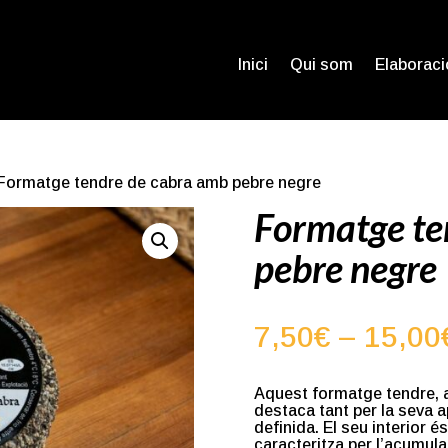
Inici
Qui som
Elaboraci
 Formatge tendre de cabra amb pebre negre
Formatge te
pebre negre
7,50
€
–
15,00
Aquest formatge tendre,
destaca tant per la seva a
definida. El seu interior é
caracteritza per l’acumula