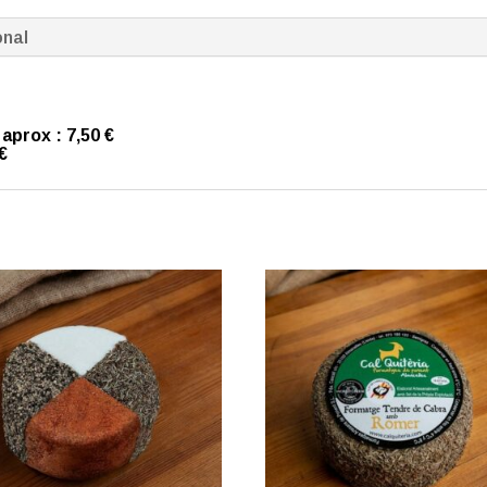
onal
 aprox
: 7,50 €
 €