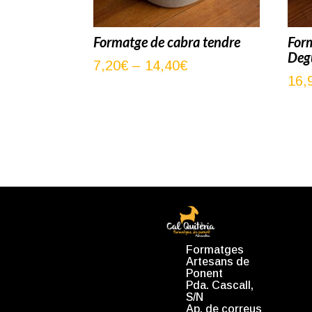
Formatge de cabra tendre
For
Deg
Interval
7,20
€
–
14,40
€
16,
de
preus:
7,20€
a
14,40€
Formatges
Artesans de
Ponent
Pda. Cascall,
S/N
Ap. de correus