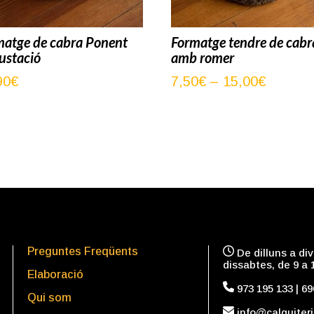
matge de cabra Ponent
Formatge tendre de cabr
ustació
amb romer
Interval
90
€
7,50
€
–
15,00
€
de
preus:
7,50€
a
15,00€
Preguntes Freqüents
De dilluns a div
dissabtes, de 9 a 
Elaboració
973 195 133
|
69
Qui som
in
fo
@calquiter