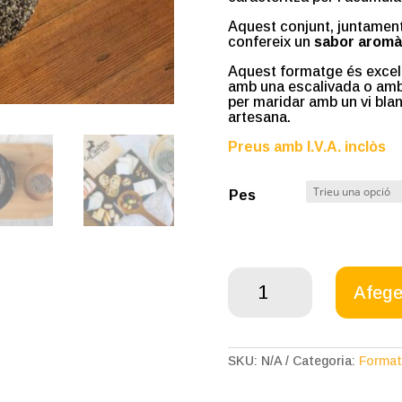
Aquest conjunt, juntament
confereix un
sabor aromàt
Aquest formatge és excel·
amb una escalivada o amb 
per maridar amb un vi blan
artesana.
Preus amb I.V.A. inclòs
Pes
quantitat
de
Afegei
Formatge
tendre
de
cabra
SKU:
N/A
Categoria:
Format
amb
pebre
negre