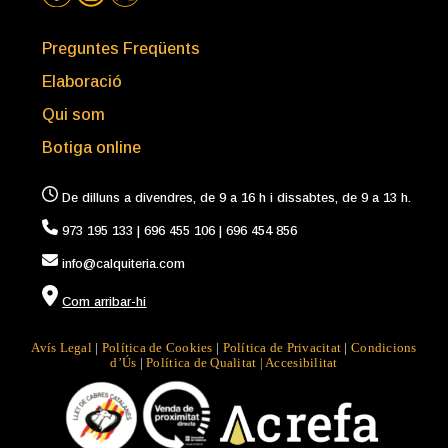
Preguntes Freqüents
Elaboració
Qui som
Botiga online
De dilluns a divendres, de 9 a 16 h i dissabtes, de 9 a 13 h.
973 195 133
|
696 455 106
|
696 454 856
in
fo
@calquiteria.com
Com arribar-hi
Avís Legal
|
Política de Cookies
|
Política de Privacitat
|
Condicions
d’Ús
|
Política de Qualitat |
Accesibilitat