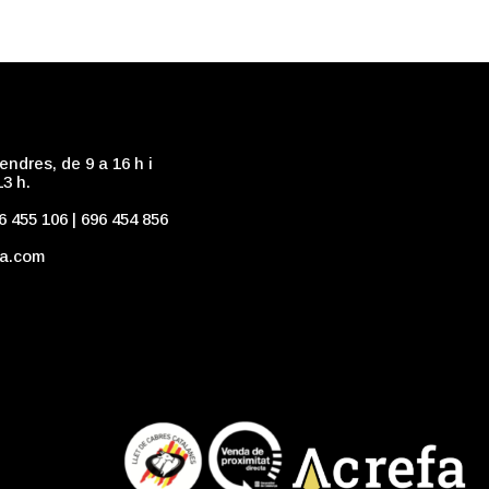
endres, de 9 a 16 h i
13 h.
6 455 106
|
696 454 856
ia.com