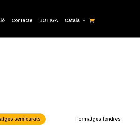
ió
Contacte
BOTIGA
Català
atges semicurats
Formatges tendres