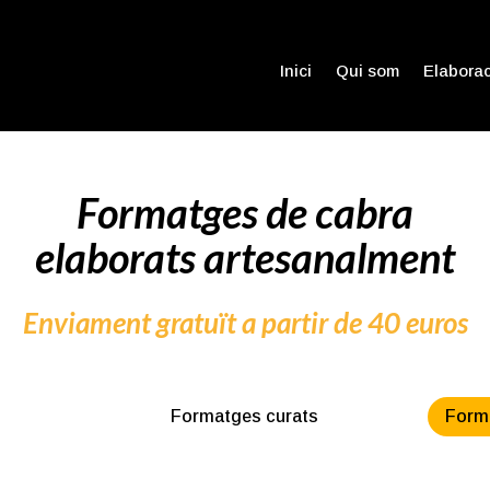
Inici
Qui som
Elaborac
Formatges de cabra
elaborats artesanalment
Enviament gratuït a partir de 40 euros
Formatges curats
Form