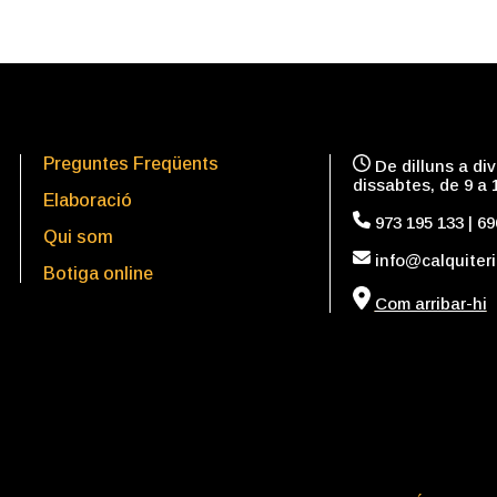
Preguntes Freqüents
De dilluns a div
dissabtes, de 9 a 
Elaboració
973 195 133
|
69
Qui som
in
fo
@calquiter
Botiga online
Com arribar-hi