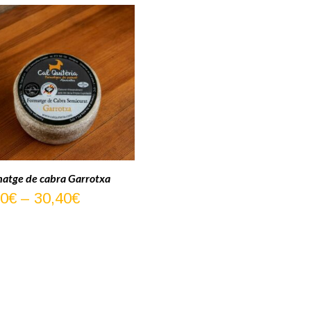
atge de cabra Garrotxa
Interval
30
€
–
30,40
€
de
preus:
7,30€
a
30,40€