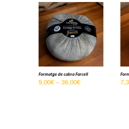
Formatge de cabra Farcell
Form
Interval
9,00
€
–
36,00
€
7,
de
preus:
9,00€
a
36,00€